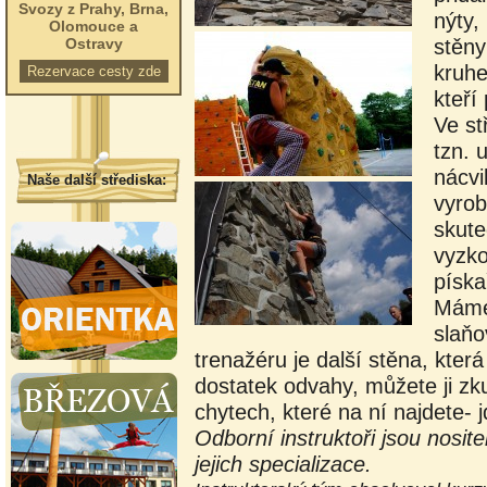
Svozy z Prahy, Brna,
nýty,
Olomouce a
stěny
Ostravy
kruhe
Rezervace cesty zde
kteří
Ve st
tzn. 
nácvi
Naše další střediska:
vyrob
skute
vyzko
píska
Máme 
slaňo
trenažéru je další stěna, která
dostatek odvahy, můžete ji zk
chytech, které na ní najdete- 
Odborní instruktoři jsou nosite
jejich specializace.