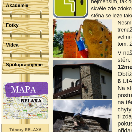
nejmenším, tak do
Akademie
skvěle zde zdokon
stěna se leze také
Nesmí
Fotky
trenaž
velmi
tom, ž
Videa
V na
stěn.
Spolupracujeme
12me
Obtíž
6
UIA
Na st
postu
na tě
chyty
ti zd
pokus
přida
Tábory RELAXA