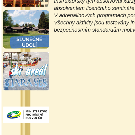
Instruktorský
tým absolvoval kurz
absolventem licenčního seminá
V adrenalinových programech použ
Všechny aktivity jsou testovány 
bezpečnostním standardům moti