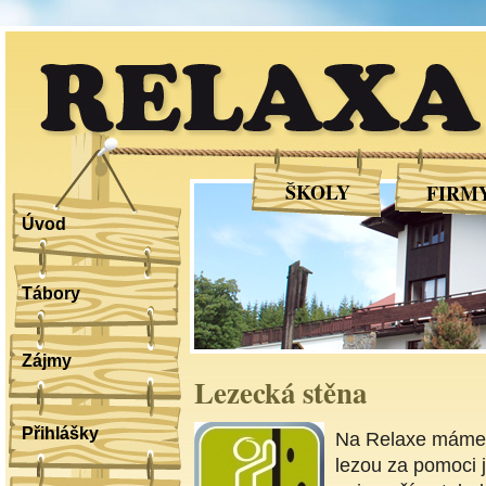
RELAXA
ŠKOLY
FIRM
Úvod
Tábory
Zájmy
Lezecká stěna
Přihlášky
Na Relaxe máme r
lezou za pomoci j