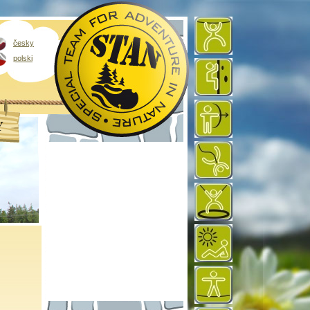
česky
polski
Y