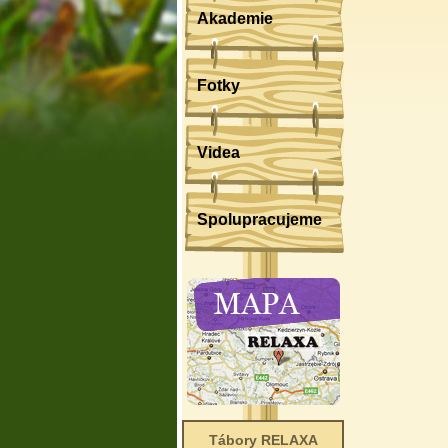
Akademie
Fotky
Videa
Spolupracujeme
Tábory RELAXA