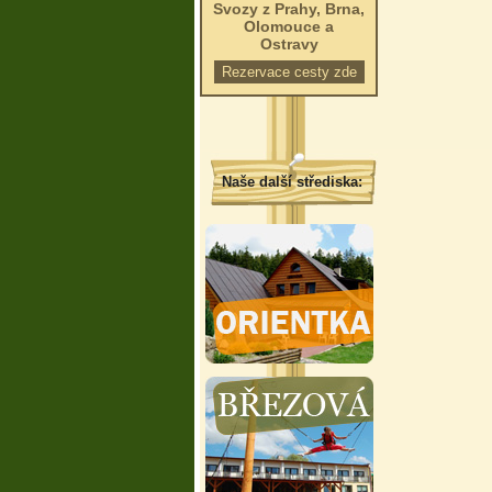
Svozy z Prahy, Brna,
Olomouce a
Ostravy
Rezervace cesty zde
Naše další střediska: