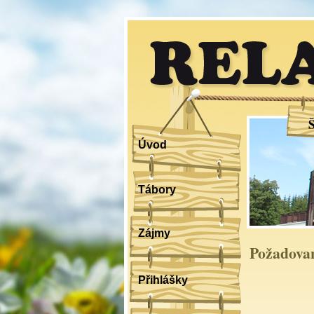
RELA
Úvod
Tábory
Zájmy
Požadovan
Přihlášky