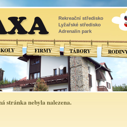
XA
Rekreační středisko
Lyžařské středisko
Adrenalin park
ŠKOLY
FIRMY
TÁBORY
RODIN
á stránka nebyla nalezena.