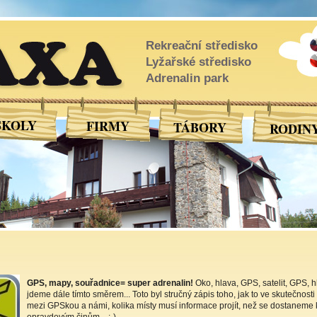
XA
Rekreační středisko
Lyžařské středisko
Adrenalin park
ŠKOLY
FIRMY
TÁBORY
RODIN
GPS, mapy, souřadnice= super adrenalin!
Oko, hlava, GPS, satelit, GPS, h
jdeme dále tímto směrem... Toto byl stručný zápis toho, jak to ve skutečnosti
mezi GPSkou a námi, kolika místy musí informace projít, než se dostaneme 
opravdovým činům....:-)