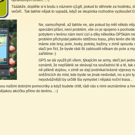
Tááákže, dojděte si k bodu s názvem cj1g8, pokud to stihnete za hodinku, 
večeři.. Tak takhle nějak to vypadá, když se skupinka rozhodne vyzkoušet GP
......................................................................
Ne, samozřejmě, až takhle ne, ale pokud by měl někdo něj
speciální přání, není problém, vše co je spojeno s pochod
pobytem v terénu nám není cizí a díky několika GPSkám ne
problém přichystat jakkoliv obtížnou trasu, přes terén dle lib
máme zde lesy, pole, louky, potoky, bažiny, v zimě spoustu
stačí jen říct, že byste rádi šli zabloudit někam do pole a m
zařídíme:-)
GPS se dá využít při všem, týkajícím se army, stečí jen jed
oznámit, že nepřátelé se skrávají na souřadnici té a té, tak a
ně pěkně dojdou, v zimě se dají podnikat krásné výpravy n
sněžnicích do míst, kde byste se jinak nedostali, no a pro ty
nejodvážnější by určitě šla vymyslet i nějaká noční trasa...
sou našimi dobrými pomocníky a když budete chtít, rádi vás s nimi seznámíme a hn
ějakou akcičku přímo do terénu...:-)