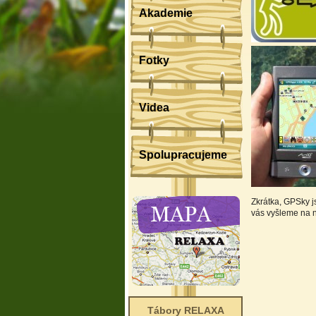
Akademie
Fotky
Videa
Spolupracujeme
Zkrátka, GPSky j
vás vyšleme na n
Tábory RELAXA