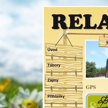
RELA
Úvod
Tábory
Zájmy
GPS
Přihlášky