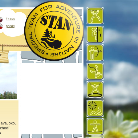
česky
polski
Y
lava, oko,
 chodí
k