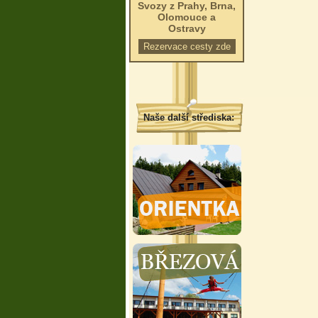
Svozy z Prahy, Brna,
Olomouce a
Ostravy
Rezervace cesty zde
Naše další střediska: