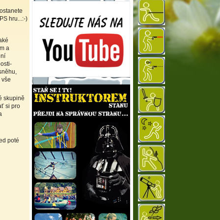
dostanete
S hru...:-)
aké
em a
ní
osti-
 sněhu,
y vše
né skupině
ť si pro
a
ed poté