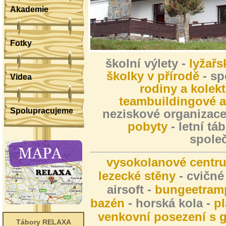
Akademie
Fotky
školní výlety -
lyžařs
školky v přírodě
- sp
Videa
rodiny a kolekt
teambuildingové a
Spolupracujeme
neziskové organizace
pobyty
- letní tá
spole
vysokolanové centr
lezecké stěny
- cvičné
airsoft -
bungeetram
bazén
- horská kola -
pl
venkovní posezení s g
Tábory RELAXA