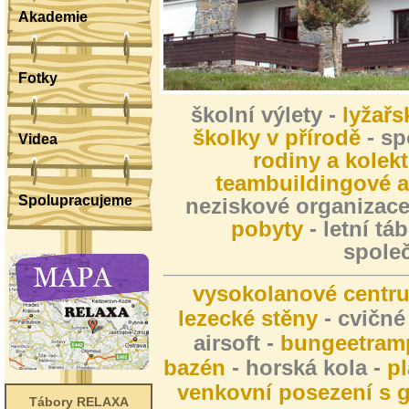
Akademie
Fotky
školní výlety -
lyžařs
školky v přírodě
- sp
Videa
rodiny a kolekt
teambuildingové a
Spolupracujeme
neziskové organizace
pobyty
- letní tá
spole
vysokolanové centr
lezecké stěny
- cvičné
airsoft -
bungeetram
bazén
- horská kola -
pl
venkovní posezení s g
Tábory RELAXA